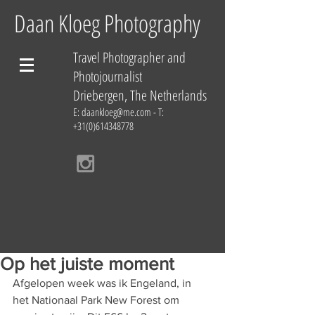
Daan Kloeg Photography
Travel Photographer and
Photojournalist
Driebergen, The Netherlands
E:
daankloeg@me.com
- T:
+31(0)614348778
Op het juiste moment
Afgelopen week was ik Engeland, in 
het Nationaal Park New Forest om 