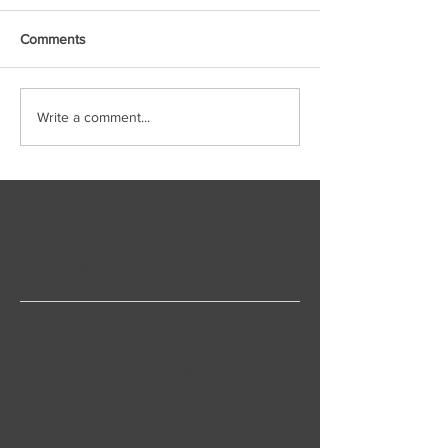
Comments
Write a comment...
Uitgelichte berichten
Check back soon
Once posts are published,
you’ll see them here.