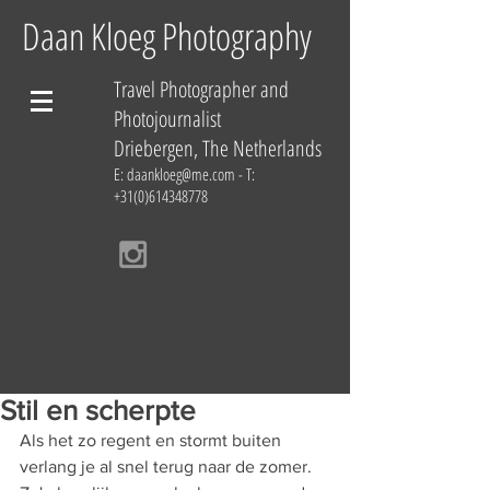
Daan Kloeg Photography
Travel Photographer and
Photojournalist
Driebergen, The Netherlands
E:
daankloeg@me.com
- T:
+31(0)614348778
Stil en scherpte
Als het zo regent en stormt buiten 
verlang je al snel terug naar de zomer. 