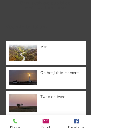
Once posts are published,
you’ll see them here.
Recente berichten
Mist
Op het juiste moment
Twee en twee
Veel toeristen
Phone
Email
Facebook