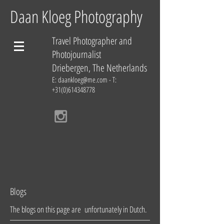
Daan Kloeg Photography
Travel Photographer and
Photojournalist
Driebergen, The Netherlands
E:
daankloeg@me.com
- T:
+31(0)614348778
Blogs
The blogs on this page are unfortunately in Dutch.