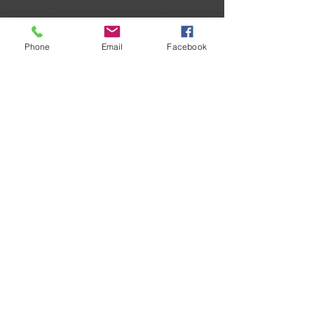
Once posts are published,
you’ll see them here.
Phone
Email
Facebook
Recente berichten
Mist
Op het juiste moment
Twee en twee
Veel toeristen