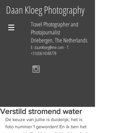
Daan Kloeg Photography
Travel Photographer and
Photojournalist
Driebergen, The Netherlands
E:
daankloeg@me.com
- T:
+31(0)614348778
Verstild stromend water
De keuze van jullie is duidelijk: het is 
foto nummer 1 geworden! En ik ben het 