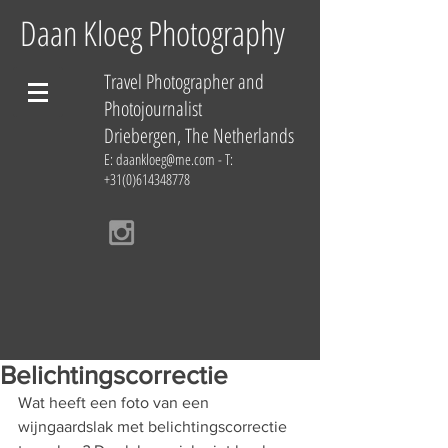
Daan Kloeg Photography
Travel Photographer and
Photojournalist
Driebergen, The Netherlands
E:
daankloeg@me.com
- T:
+31(0)614348778
Belichtingscorrectie
Wat heeft een foto van een 
wijngaardslak met belichtingscorrectie 