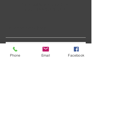
Once posts are published,
you’ll see them here.
Recente berichten
Mist
Phone
Email
Facebook
Op het juiste moment
Twee en twee
Veel toeristen